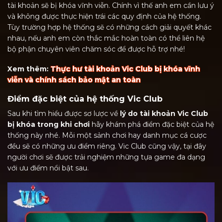
tài khoản sẽ bị khóa vĩnh viễn. Chính vì thế anh em cần lưu ý
và không được thực hiện trái các quy định của hệ thống.
Tùy trường hợp hệ thống sẽ có những cách giải quyết khác
nhau, nếu anh em còn thắc mắc hoàn toàn có thể liên hệ
bộ phận chuyên viên chăm sóc để được hỗ trợ nhé!
Xem thêm:
Thực hư tài khoản Vic Club bị khóa vĩnh
viễn và chính sách bảo mật an toàn
Điểm đặc biệt của hệ thống Vic Club
Sau khi tìm hiểu được sơ lược về
lý do tài khoản Vic Club
bị khóa trong khi chơi
hãy khám phá điểm đặc biệt của hệ
thống này nhé. Mỗi một sảnh chơi hay danh mục cá cược
đều sẽ có những ưu điểm riêng. Vic Club cũng vậy, tại đây
người chơi sẽ được trải nghiệm những tựa game đa dạng
với ưu điểm nổi bật sau.