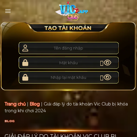
Bỏ
qua
nội
dung
Trang chủ
|
Blog
|
Giải đáp lý do tài khoản Vic Club bị khóa
trong khi chơi 2024
BLOG
GIẢI ĐÁP LÝ DO TÀI KHOẢN VIC CLUB BỊ