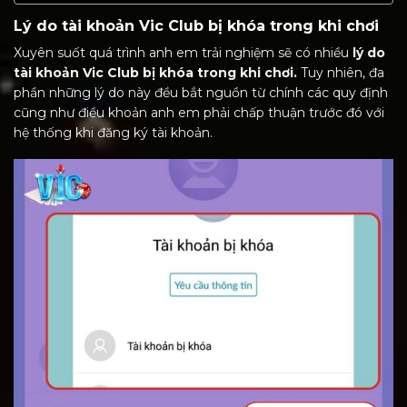
Lý do tài khoản Vic Club bị khóa trong khi chơi
Xuyên suốt quá trình anh em trải nghiệm sẽ có nhiều
lý do
tài khoản Vic Club bị khóa trong khi chơi.
Tuy nhiên, đa
phần những lý do này đều bắt nguồn từ chính các quy định
cũng như điều khoản anh em phải chấp thuận trước đó với
hệ thống khi đăng ký tài khoản.