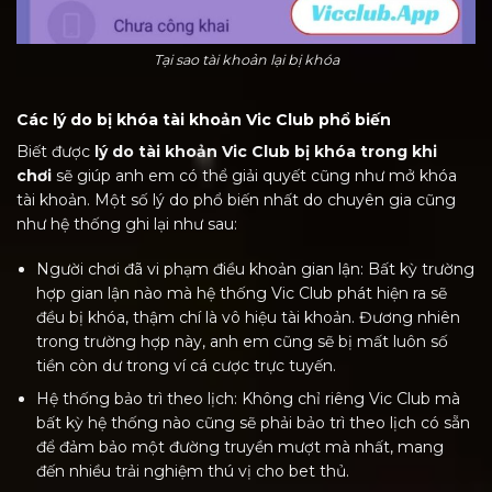
Tại sao tài khoản lại bị khóa
Các lý do bị khóa tài khoản Vic Club phổ biến
Biết được
lý do tài khoản Vic Club bị khóa trong khi
chơi
sẽ giúp anh em có thể giải quyết cũng như mở khóa
tài khoản. Một số lý do phổ biến nhất do chuyên gia cũng
như hệ thống ghi lại như sau:
Người chơi đã vi phạm điều khoản gian lận: Bất kỳ trường
hợp gian lận nào mà hệ thống Vic Club phát hiện ra sẽ
đều bị khóa, thậm chí là vô hiệu tài khoản. Đương nhiên
trong trường hợp này, anh em cũng sẽ bị mất luôn số
tiền còn dư trong ví cá cược trực tuyến.
Hệ thống bảo trì theo lịch: Không chỉ riêng Vic Club mà
bất kỳ hệ thống nào cũng sẽ phải bảo trì theo lịch có sẵn
để đảm bảo một đường truyền mượt mà nhất, mang
đến nhiều trải nghiệm thú vị cho bet thủ.