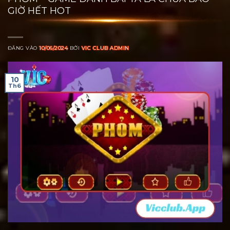
GIỜ HẾT HOT
ĐĂNG VÀO
10/06/2024
BỞI
VIC CLUB ADMIN
10
Th6