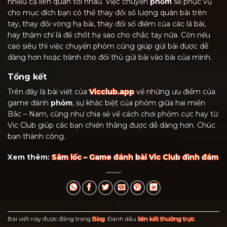
nhiều cạ liên quan tới nhau. Việc chuyển
phỏm
sẽ phục vụ
cho mục đích bạn có thể thay đổi số lượng quân bài trên
tay, thay đổi vòng hạ bài, thay đổi số điểm của các lá bài,
hay thậm chí là để chốt hạ sao cho chắc tay nữa. Còn nếu
cao siêu thì việc chuyển phỏm cũng giúp gửi bài được dễ
dàng hơn hoặc tránh cho đối thủ gửi bài vào bài của mình.
Tổng kết
Trên đây là bài viết của
Vicclub.app
về những ưu điểm của
game đánh
phỏm
, sự khác biệt của phỏm giữa hai miền
Bắc – Nam, cũng như chia sẻ về cách chơi phỏm cực hay từ
Vic Club giúp các bạn chiến thắng được dễ dàng hơn. Chúc
bạn thành công.
Xem thêm:
Sâm lốc – Game đánh bài Vic Club đình đám
Bài viết này được đăng trong
Blog
. Đánh dấu
liên kết thường trực
.