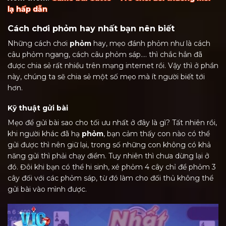
lạ hấp dẫn
Cách chơi phỏm hay nhất bạn nên biết
Những cách chơi
phỏm
hay, mẹo đánh phỏm như là cách
câu phỏm ngang, cách câu phỏm sáp…. thì chắc hẳn đã
được chia sẻ rất nhiều trên mạng internet rồi. Vậy thì ở phần
này, chúng ta sẽ chia sẻ một số mẹo mà ít người biết tới
hơn.
Kỹ thuật gửi bài
Mẹo để gửi bài sao cho tối ưu nhất ở đây là gì? Tất nhiên rồi,
khi người khác đã hạ
phỏm
, bạn cảm thấy con nào có thể
gửi được thì nên giữ lại, trong số những con không có khả
năng gửi thì phải chạy điểm. Tuy nhiên thì chưa dừng lại ở
đó. Đôi khi bạn có thể hi sinh, xé phỏm 4 cây chỉ để phỏm 3
cây đối với các phỏm sáp, từ đó làm cho đối thủ không thể
gửi bài vào mình được.