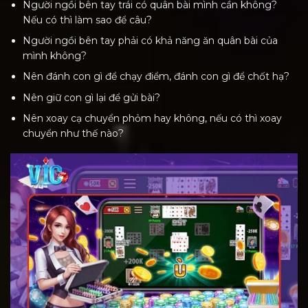
Người ngồi bên tay trái có quân bài mình cần không?
Nếu có thì làm sao để câu?
Người ngồi bên tay phải có khả năng ăn quân bài của
mình không?
Nên đánh con gì để chạy điểm, đánh con gì để chốt hạ?
Nên giữ con gì lại để gửi bài?
Nên xoay cạ chuyển phỏm hay không, nếu có thì xoay
chuyển như thế nào?