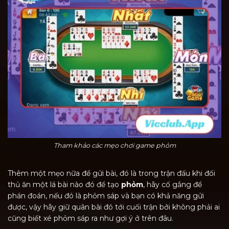
Tham khảo các mẹo chơi game phỏm
Thêm một mẹo nữa để gửi bài, đó là trong trận đấu khi đối
thủ ăn một lá bài nào đó để tạo
phỏm
, hãy cố gắng để
phán đoán, nếu đó là phỏm sáp và bạn có khả năng gửi
được, vậy hãy giữ quân bài đó tới cuối trận bởi không phải ai
cũng biết xé phỏm sáp ra như gợi ý ở trên đâu.