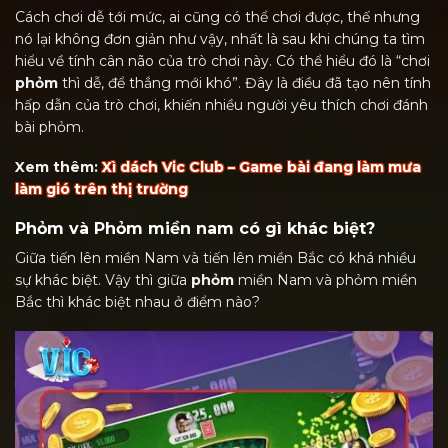
Cách chơi dễ tới mức, ai cũng có thể chơi được, thế nhưng
nó lại không đơn giản như vậy, nhất là sau khi chúng ta tìm
hiểu về tính cân não của trò chơi này. Có thể hiểu đó là “chơi
phỏm
thì dễ, để thắng mới khó”. Đây là điều đã tạo nên tính
hấp dẫn của trò chơi, khiến nhiều người yêu thích chơi đánh
bài phỏm.
Xem thêm:
Xì dách Vic Club – Game bài đang làm mưa
làm gió trên thị trường
Phỏm và Phỏm miền nam có gì khác biệt?
Giữa tiến lên miền Nam và tiến lên miền Bắc có khá nhiều
sự khác biệt. Vậy thì giữa
phỏm
miền Nam và phỏm miền
Bắc thì khác biệt nhau ở điểm nào?